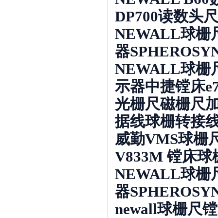
DP700读数头
NEWALL球栅
器SPHEROSY
NEWALL球栅尺
示器中捷镗床e7
光栅尺磁栅尺
据线球栅转接
威勤
VMS球栅尺
V833M 镗床
NEWALL球栅
器SPHEROSY
newall球栅尺