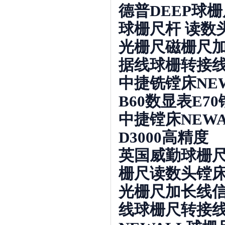
德普
DEEP球栅
球栅尺杆 读数
光栅尺磁栅尺
据线球栅转接
中捷铣镗床
NE
B60数显表E7
中捷镗床
NEW
D3000高精度
英国威勤球栅
栅尺读数头镗
光栅尺加长线
线球栅尺转接