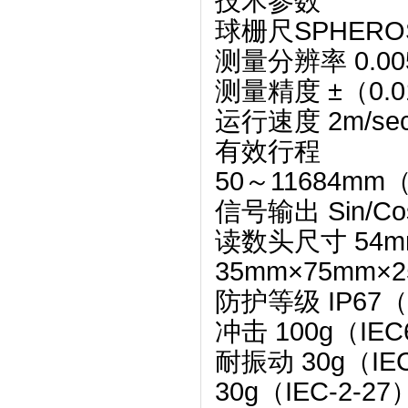
技术参数
球栅尺
SPHER
测量分辨率
0.00
测量精度
±
（
0.
运行速度
2m/sec
有效行程
50
～
11684mm
信号输出
Sin/Co
读数头尺寸
54m
35mm×75mm×
防护等级
IP67
（
冲击
100g
（
IEC
耐振动
30g
（
IE
30g
（
IEC-2-27