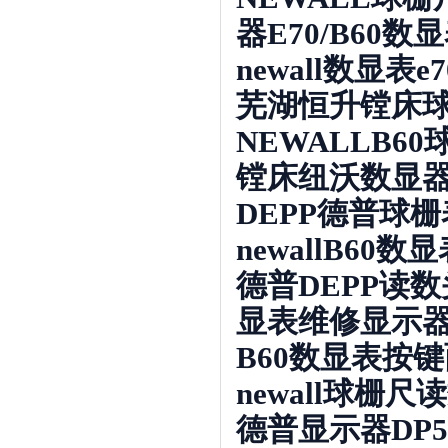
器E70/B60
newall数显表
芜湖恒升镗床
NEWALLB
镗床纽沃数显器
DEPP德普球栅
newallB60数
德普
DEPP读
显表维修显示
B60数显表按
newall球栅尺
德普显示器
DP