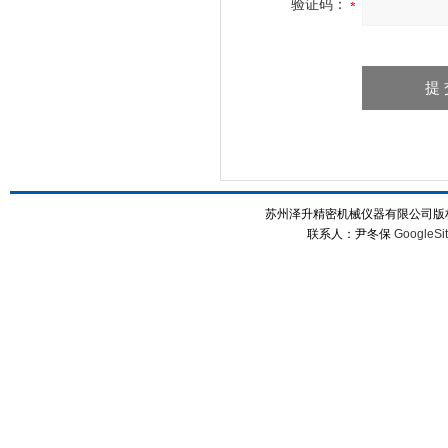
验证码：
苏州泽升精密机械仪器有限公司版权所
联系人：尹冬保
GoogleSi