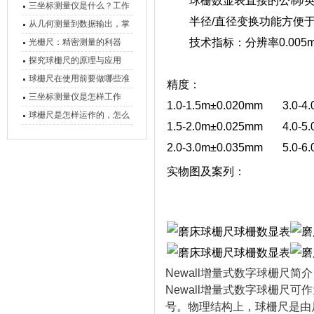
球栅数显表直接的公制/英
三坐标测量仪是什么？工作
半径/直径变换功能方便于
原理、分类与核心功能一次
从几何测量到数据输出，掌
讲清
握万濠影像测量仪的六大核
技术指标：分辨率0.005
光栅尺：精密测量的利器
心能力
探究球栅尺的原理与应用
球栅尺在使用前要做哪些准
精度：
备工作？
三坐标测量仪是怎样工作
1.0-1.5m±0.020mm 3.0-4
的，功能有什么优势？
球栅尺是怎样运作的，怎么
1.5-2.0m±0.025mm 4.0-5
样可以简单的安装它
2.0-3.0m±0.035mm 5.0-6
实物图及案列：
Newall增量式数字球栅尺简
Newall增量式数字球栅尺
号。物理结构上，球栅尺是由