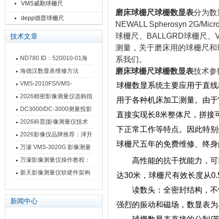
VMS威勤球栅尺
磨床球栅尺球栅数显表
分为数
depp德普球栅尺
NEWALL Spherosyn 2G
球栅尺、BALLGRD球栅尺
技术文章
测量，关于磨床用的球栅尺和
ND780 ID：520010-01海
系我们。
德汉数显表故障维修内容
磨床球栅尺球栅数显表
技术参
海德汉数显表维修方法
VMS-2010FS/VMS-
球栅数显系统主要应用于直线
3020FS/VMS-4030FS手动
2026精密影像测量仪选购指
用于各种机床加工测量。由于
影像测量仪技术参数
南 靠谱品牌一站式选型推荐
DC3000/DC-3000测量投影
直接实现长8米整体尺，拼接可
仪万濠数据处理器数显表故
2026科普|影像测量仪技术
下正常工作等特点。因此特别
障维修方法
原理、分类及选型应用
2026影像仪品牌推荐：泽升
球栅尺五年的免费维修、终身
影像测量仪选型指南
万濠 VMS-3020G 影像测量
仪技术规格与应用解析
万濠影像测量仪操作教程：
高性能的抗干扰能力，可靠
从开机到出报告，新手也能
新天影像测量仪软硬件架构
达30米，球栅尺有效长度从0.
快速上手
与测量性能深度剖析
读数头：全密封结构，不怕
新闻中心
强烈的振动和磁场，数显表为