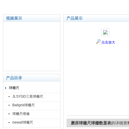
视频展示
产品展示
苏州泽升精密机械仪器有限公司
点击放大
产品目录
球栅尺
JLSYGD三英球栅尺
Ballgrid球栅尺
球栅尺维修
newall球栅尺
磨床球栅尺球栅数显表
的详细资