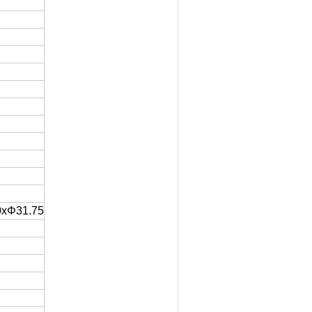
0xΦ31.75