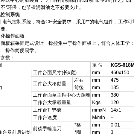
循环式中心润滑装置，*方面各传动螺杆和滑动面均得到佳之润滑
，不*环保，也节省润滑油之不必要支出。
气控制系统
计电气控制系统，符合CE安全要求，采用**的电气组件，工作
需要。
型化操作面板
作面板箱采固定式设计，操控集中于操作面板上，符合人体工学；
然，操作简便易学。
术参数：
目
單 位
KGS-618
工件台面尺寸(长x宽)
mm
460x150
左右
mm
475
工件台大移動量
力
前後
mm
185
工作台面至主軸中心大距離
mm
380
工作台大承載重量
Kgs
120
工作台T 型槽
mmxN
14x1
工作台速度
M/min
–
*格
mm
0.01
前後手輪進刀
作台及前后进给
*圈
mm
3