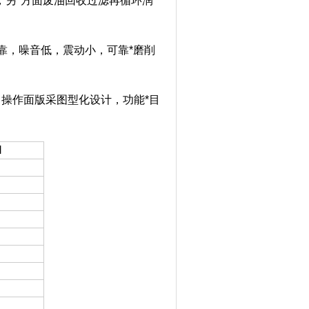
，另*方面废油回收过滤再循环润
可靠，噪音低，震动小，可靠*磨削
操作面版采图型化设计，功能*目
M