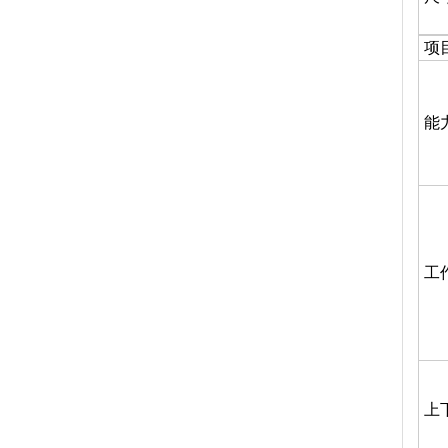
项
能
工
上