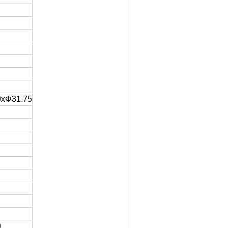
0xΦ31.75
0