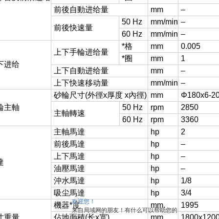
前後自動进给量
mm
–
50 Hz
mm/min
–
前後快速量
60 Hz
mm/min
–
*格
mm
0.005
上下手輪进给量
*圈
mm
1
下进给
上下自動进给量
mm
–
上下快速移动量
mm/min
–
砂輪尺寸(外徑x厚度 x內徑)
mm
Φ180x6-2
輪主軸
50 Hz
rpm
2850
主軸轉速
60 Hz
rpm
3360
主軸馬達
hp
2
前後馬達
hp
–
上下馬達
hp
–
達
油壓馬達
hp
–
沖水馬達
hp
1/8
吸尘馬達
hp
3/4
欢迎您！
機器*度
mm.
1995
来自局域网的朋友！有什么可以帮助您的
寸重量
佔地面積(长x宽)
mm.
1800x120