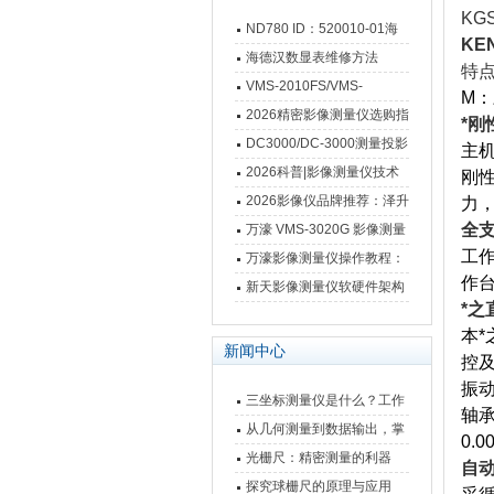
KG
ND780 ID：520010-01海
KE
德汉数显表故障维修内容
海德汉数显表维修方法
特
VMS-2010FS/VMS-
M
3020FS/VMS-4030FS手动
2026精密影像测量仪选购指
*刚
影像测量仪技术参数
南 靠谱品牌一站式选型推荐
DC3000/DC-3000测量投影
主
仪万濠数据处理器数显表故
2026科普|影像测量仪技术
刚
障维修方法
原理、分类及选型应用
2026影像仪品牌推荐：泽升
力
影像测量仪选型指南
全
万濠 VMS-3020G 影像测量
工作
仪技术规格与应用解析
万濠影像测量仪操作教程：
作
从开机到出报告，新手也能
新天影像测量仪软硬件架构
*之
快速上手
与测量性能深度剖析
本
新闻中心
控
振
三坐标测量仪是什么？工作
轴
原理、分类与核心功能一次
从几何测量到数据输出，掌
0.0
讲清
握万濠影像测量仪的六大核
光栅尺：精密测量的利器
自
心能力
探究球栅尺的原理与应用