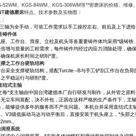
S-52WM、KGS-84WM、KGS-306WM等**密磨床的价格
NT建德磨床
特点、技术参数及实物图：
点：
：三轴为全手动，可依工作需求以手工操控左右、前后及上下进给
性铸件体
机座、工作台、滑座、立柱及机头等各重要铸件体均采用*级铸铁
性倍增与质量的工程需求，每件铸件均经过内应力消除处理，确保不
，确保机床长时间之研削*度。
支撑之工作台硬轨结构
台采全支撑硬轨结构，搭配Turcite –B与手工铲刮工作台在
台之平稳运行与研削*度。
直结式主轴
*之每*支主轴由中国台湾建德本厂自行研发与制作，从外管之原料
及无尘车间装配，决不外包，正因在这样严格的生产条件下，主
动，能够提供多年的服务而不产生问题。 本机台并采用直结式主轴
承、V3级低振动马达与动平衡后，直接安装于机头座上，*头部
02mm.。
动润滑系统