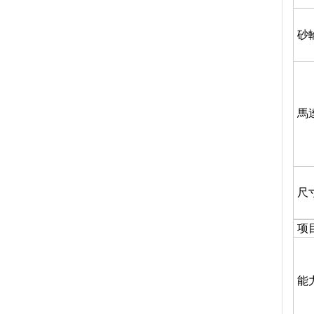
砂
馬
尺
项
能