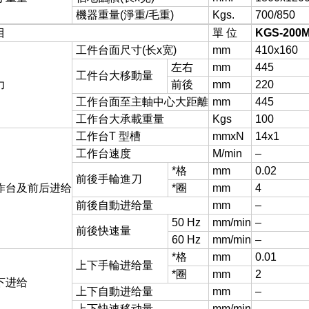
吗？
機器重量(淨重/毛重)
Kgs.
700/850
目
單 位
KGS-200
工件台面尺寸(长x宽)
mm
410x160
左右
mm
445
工件台
大移動量
力
前後
mm
220
工作台面至主軸中心
大距離
mm
445
工作台
大承載重量
Kgs
100
工作台T 型槽
mmxN
14x1
工作台速度
M/min
–
*格
mm
0.02
前後手輪進刀
作台及前后进给
*圈
mm
4
前後自動进给量
mm
–
50 Hz
mm/min
–
前後快速量
60 Hz
mm/min
–
*格
mm
0.01
上下手輪进给量
*圈
mm
2
下进给
上下自動进给量
mm
–
上下快速移动量
mm/min
–