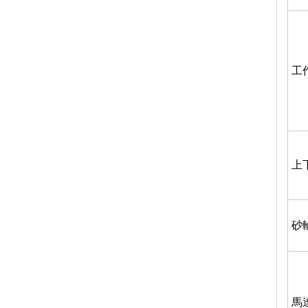
工
上
砂
馬