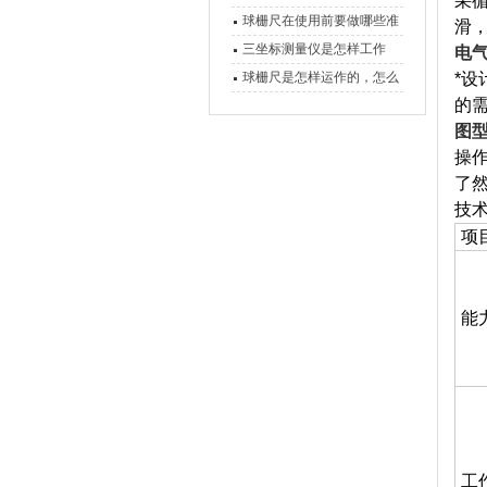
采
球栅尺在使用前要做哪些准
滑
备工作？
三坐标测量仪是怎样工作
电
的，功能有什么优势？
球栅尺是怎样运作的，怎么
*设
的
样可以简单的安装它
图
操
了
技
项
能
工