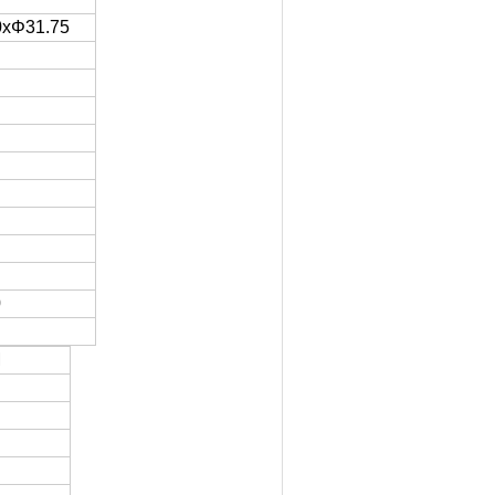
0xΦ31.75
0
M