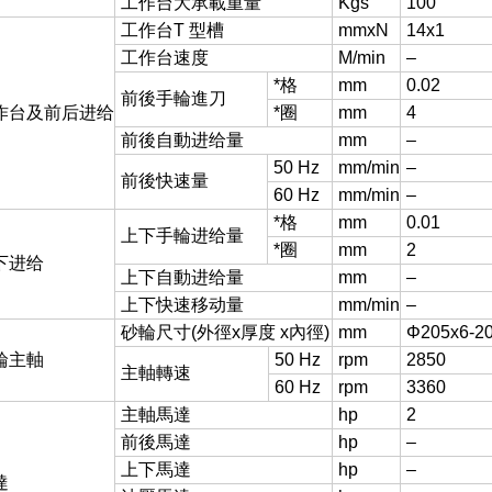
工作台
大承載重量
Kgs
100
工作台T 型槽
mmxN
14x1
工作台速度
M/min
–
*格
mm
0.02
前後手輪進刀
作台及前后进给
*圈
mm
4
前後自動进给量
mm
–
50 Hz
mm/min
–
前後快速量
60 Hz
mm/min
–
*格
mm
0.01
上下手輪进给量
*圈
mm
2
下进给
上下自動进给量
mm
–
上下快速移动量
mm/min
–
砂輪尺寸(外徑x厚度 x內徑)
mm
Φ205x6-2
輪主軸
50 Hz
rpm
2850
主軸轉速
60 Hz
rpm
3360
主軸馬達
hp
2
前後馬達
hp
–
上下馬達
hp
–
達