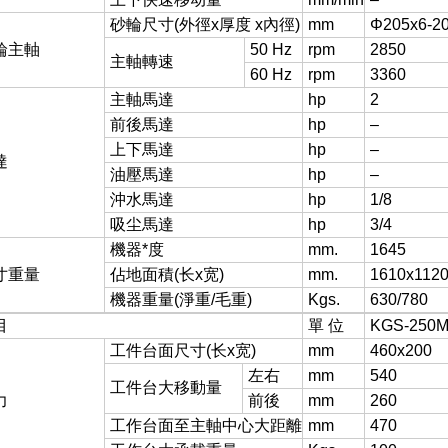
砂輪尺寸(外徑x厚度 x內徑)
mm
Φ205x6-2
輪主軸
50 Hz
rpm
2850
主軸轉速
60 Hz
rpm
3360
主軸馬達
hp
2
前後馬達
hp
–
上下馬達
hp
–
達
油壓馬達
hp
–
沖水馬達
hp
1/8
吸尘馬達
hp
3/4
機器*度
mm.
1645
寸重量
佔地面積(长x宽)
mm.
1610x112
機器重量(淨重/毛重)
Kgs.
630/780
目
單 位
KGS-250
工件台面尺寸(长x宽)
mm
460x200
左右
mm
540
工件台
大移動量
力
前後
mm
260
工作台面至主軸中心
大距離
mm
470