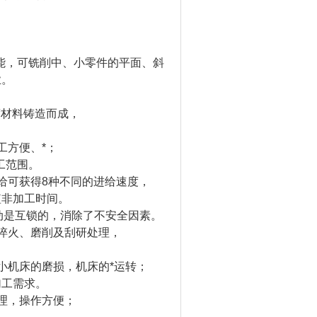
能，可铣削中、小零件的平面、斜
业。
度材料铸造而成，
工方便、*；
工范围。
给可获得8种不同的进给速度，
短非加工时间。
动是互锁的，消除了不安全因素。
频淬火、磨削及刮研处理，
小机床的磨损，机床的*运转；
加工需求。
理，操作方便；