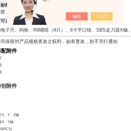
吗？
床标配件：
护胶、风琴板、电器箱、拉杆、工具箱、说明书。
床可选配件：
电子尺、码铁、R8嗦咀（8只）、6寸平口钳、SBS走刀器X轴
公司保留对产品规格更改之权利，如有更改，恕不另行通知
标配附件
灯
箱
箱
特别
附件
尺X、Y、Z轴
器X、Y轴
58PCS)