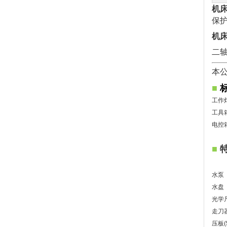
机
保
机
二轴
本
■
工作
工具
电控
■
水泵
水盘
光学
走刀
压板(