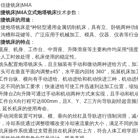
捷铣床|M4A立式炮塔铣床
技术参数：
信捷铣床的用途
：
信捷炮塔铣床是*种轻型通用金属切削机床，具有立、卧铣两种功
、沟槽和花键等。广泛应用于机械加工、模具、仪器、仪表等行
信捷铣床的特点
：
、底座、机身、工作台、中滑座、升降滑座等主要构件均采用*强
经人工时效处理，机床使用的稳定性。
、铣头配置炮塔铣床头，且主轴装有手动和微动两种进给方式，加
头可在垂直平面内调整±45°，水平面内回转 360°，拓展机床加
、工作台纵、横向有手动进给、机动进给和机动快进三种，机动进
满足不同的加工要求；快速进给可使工件迅速到达加工位置，缩
、升降台Z向升降可通过手动和机动两种方式来实现，且手动和机
工作台X向行程可达800mm，且X、Y、Z三方向导轨副经超音
*，延长机床的使用寿命。
、手动润滑装置可对纵、横、垂向的丝杠及导轨进行强制润滑，减
时，冷却系统通过调整喷嘴改变冷却液流量的大小，满足不同的
、机床操作系统通过支臂悬挂在机床的右上方，符合人体工程学原