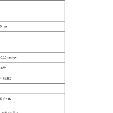
40mm
8,0.15mm/rev
 16级
0 (选配)
前后±45°