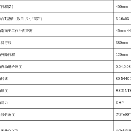
行程(Z )
400mm
作台T型槽（数目-尺寸*间距）
3-16x63
轴端面至工作台面距离
45mm-4
出臂行程
380mm
轴升降行程
120mm
轴自动进给速度
0.04,0.0
轴转速
80-5440
轴锥度
R8或 NT3
轴马力
3 HP
头倾斜角度
左右±90°