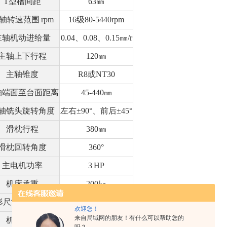
T型槽间距
63㎜
轴转速范围 rpm
16级80-5440rpm
主轴机动进给量
0.04、0.08、0.15㎜/r
主轴上下行程
120㎜
主轴锥度
R8或NT30
轴端面至台面距离
45-440㎜
轴铣头旋转角度
左右±90°、前后±45°
滑枕行程
380㎜
滑枕回转角度
360°
主电机功率
3 HP
机床承重
200㎏
尺寸(长×宽×高)
1750×1500×2100㎜
欢迎您！
来自局域网的朋友！有什么可以帮助您的
机床净重
1200㎏