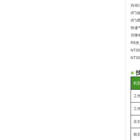
自动
(6"
(6")
快速
升降
R8
NT3
NT3
■
机
工作
工作
左
前后