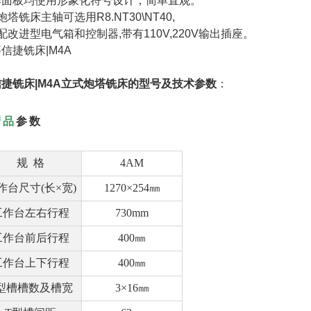
作面板均使用形象化符号设计，简单直观。
炮塔铣床主轴可选用R8.NT30\NT40,
配改进型电气箱和控制器,带有110V,220V输出插座。
捷铣床|M4A
立式炮塔铣床的型号及技术参数
：
产品
参数
规 格
4AM
作台尺寸(长×宽)
1270×254㎜
工作台左右行程
730mm
工作台前后行程
400㎜
工作台上下行程
400㎜
型槽槽数及槽宽
3×16㎜