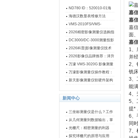
ND780 ID：520010-01海
嘉信
德汉数显表故障维修内容
海德汉数显表维修方法
嘉
VMS-2010FS/VMS-
嘉
3020FS/VMS-4030FS手动
2026精密影像测量仪选购指
面
影像测量仪技术参数
南 靠谱品牌一站式选型推荐
DC3000/DC-3000测量投影
嘉
仪万濠数据处理器数显表故
2026科普|影像测量仪技术
1
障维修方法
原理、分类及选型应用
2026影像仪品牌推荐：泽升
并
影像测量仪选型指南
2
万濠 VMS-3020G 影像测量
铣床
仪技术规格与应用解析
万濠影像测量仪操作教程：
3
从开机到出报告，新手也能
新天影像测量仪软硬件架构
能
快速上手
与测量性能深度剖析
4
新闻中心
5、
提
三坐标测量仪是什么？工作
6
原理、分类与核心功能一次
从几何测量到数据输出，掌
同
讲清
握万濠影像测量仪的六大核
光栅尺：精密测量的利器
7
心能力
探究球栅尺的原理与应用