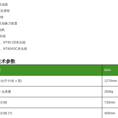
注油器
)油压虎钳
虎钳
气动换刀装置
电机
夹头组
0、NT40 OZ夹头组
0、NT40ASC夹头组
技术参数
型
M4A
台尺寸(长 x 宽)
1270mm 
 台承重
200kg
右行程
730mm
行程 (Y)
400mm