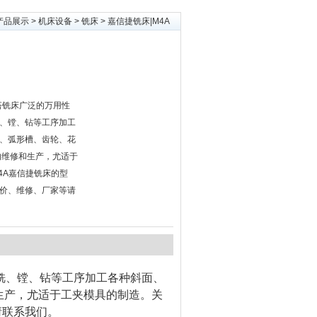
产品展示
>
机床设备
>
铣床
> 嘉信捷铣床|M4A
塔铣床广泛的万用性
、镗、钻等工序加工
、弧形槽、齿轮、花
的维修和生产，尤适于
4A嘉信捷铣床的型
价、维修、厂家等请
铣、镗、钻等工序加工各种斜面、
生产，尤适于工夹模具的制造。关
请联系我们。