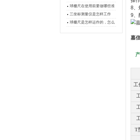
操
球栅尺在使用前要做哪些准
8、
备工作？
三坐标测量仪是怎样工作
9、
的，功能有什么优势？
球栅尺是怎样运作的，怎么
样可以简单的安装它
嘉信
工
T