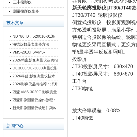
器有限*，我们将竭诚为你服
三丰投影仪
新天轮廓投影仪|JT30/JT40
数
测量投影仪维修
JT30/JT40 轮廓投影仪
倒置式投影仪，投影屏观测视
技术文章
方形透明投影屏，满足小零件
ND780 ID：520010-01海
特别适合投影像的描绘、轮廓
德汉数显表故障维修内容
物镜更换采用直插式，更换方
海德汉数显表维修方法
*能量半透半反反射照明。
VMS-2010FS/VMS-
投影屏
3020FS/VMS-4030FS手动
2026精密影像测量仪选购指
JT30投影屏尺寸: 630×470
影像测量仪技术参数
南 靠谱品牌一站式选型推荐
DC3000/DC-3000测量投影
JT40投影屏尺寸: 830×670
仪万濠数据处理器数显表故
2026科普|影像测量仪技术
工作台
障维修方法
原理、分类及选型应用
2026影像仪品牌推荐：泽升
JT30物镜
影像测量仪选型指南
万濠 VMS-3020G 影像测量
仪技术规格与应用解析
万濠影像测量仪操作教程：
从开机到出报告，新手也能
新天影像测量仪软硬件架构
放大倍率误差：0.08%
快速上手
与测量性能深度剖析
JT40物镜
新闻中心