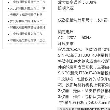
三坐标测量仪是什么？工作
放大倍率误差：0.08%
照明光源
原理、分类与核心功能一次
从几何测量到数据输出，掌
讲清
握万濠影像测量仪的六大核
光栅尺：精密测量的利器
仪器质量与外形尺寸（长×宽×
心能力
探究球栅尺的原理与应用
球栅尺在使用前要做哪些准
额定电压
备工作？
三坐标测量仪是怎样工作
AC 220V 50Hz
的，功能有什么优势？
球栅尺是怎样运作的，怎么
环境要求
样可以简单的安装它
室温20℃±5℃，相对湿度40%
SINPO新天JT30/JT40
测量投
将被测工件之轮廓或表机投影
件的轮廓和表面形状，主要由
SINPO新天JT30/JT40
测量投
1.投影箱：包括仪器的成像系
箱。投影屏旋转机构上装有
2.仪器主壳体：除支撑投影
3.仪器工作台：包括从(X轴
与Y轴配有解析度为0.001
如果你对
新天轮廓投影仪|JT30/JT40