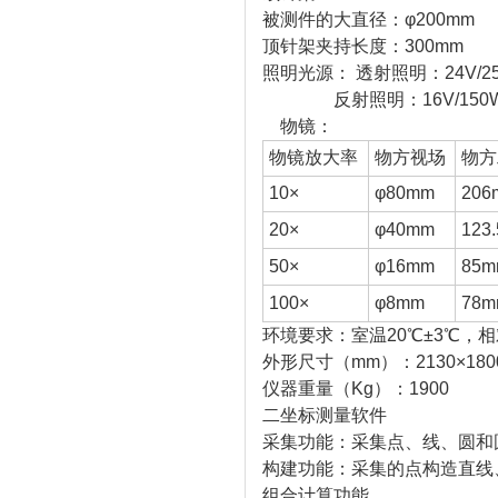
被测件的大直径：φ200mm
顶针架夹持长度：300mm
照明光源： 透射照明：24V/2
反射照明：16V/150
物镜：
物镜放大率
物方视场
物方
10×
φ80mm
206
20×
φ40mm
123
50×
φ16mm
85m
100×
φ8mm
78m
环境要求：室温20℃±3℃，
外形尺寸（mm）：2130×1800
仪器重量（Kg）：1900
二坐标测量软件
采集功能：采集点、线、圆和
构建功能：采集的点构造直线
组合计算功能