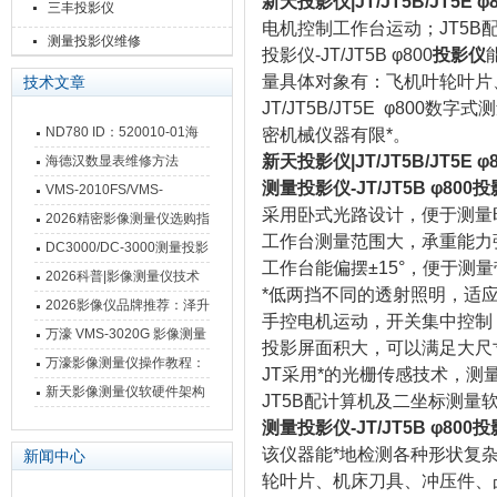
新天投影仪|JT/JT5B/JT5E φ8
三丰投影仪
电机控制工作台运动；JT5
测量投影仪维修
投影仪-JT/JT5B φ800
投影仪
量具体对象有：飞机叶轮叶片
技术文章
JT/JT5B/JT5E φ8
ND780 ID：520010-01海
密机械仪器有限*。
德汉数显表故障维修内容
新天投影仪|JT/JT5B/JT5E φ8
海德汉数显表维修方法
测量投影仪-JT/JT5B φ80
VMS-2010FS/VMS-
采用卧式光路设计，便于测量
3020FS/VMS-4030FS手动
2026精密影像测量仪选购指
工作台测量范围大，承重能力
影像测量仪技术参数
南 靠谱品牌一站式选型推荐
DC3000/DC-3000测量投影
工作台能偏摆±15°，便于测
仪万濠数据处理器数显表故
2026科普|影像测量仪技术
*低两挡不同的透射照明，适
障维修方法
原理、分类及选型应用
2026影像仪品牌推荐：泽升
手控电机运动，开关集中控制
影像测量仪选型指南
万濠 VMS-3020G 影像测量
投影屏面积大，可以满足大尺
仪技术规格与应用解析
万濠影像测量仪操作教程：
JT采用*的光栅传感技术，
从开机到出报告，新手也能
新天影像测量仪软硬件架构
JT5B配计算机及二坐标测
快速上手
与测量性能深度剖析
测量投影仪-JT/JT5B φ80
该仪器能*地检测各种形状复
新闻中心
轮叶片、机床刀具、冲压件、