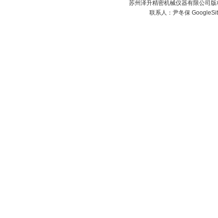
苏州泽升精密机械仪器有限公司版权所
联系人：尹冬保
GoogleSi