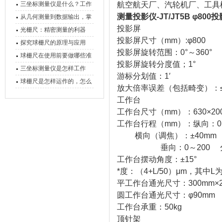
三坐标测量仪是什么？工作
航空航天厂、汽轮机厂、工具
测量投影仪-JT/JT5B φ80
原理、分类与核心功能一次
从几何测量到数据输出，掌
投影屏
讲清
握万濠影像测量仪的六大核
光栅尺：精密测量的利器
投影屏尺寸（mm）:φ800
心能力
探究球栅尺的原理与应用
投影屏旋转范围：0°～360°
球栅尺在使用前要做哪些准
投影屏旋转分度值；1°
备工作？
三坐标测量仪是怎样工作
游标分划值：1′
的，功能有什么优势？
球栅尺是怎样运作的，怎么
放大倍率误差（包括畸变）：≤0
样可以简单的安装它
工作台
工作台尺寸（mm）：630×20
工作台行程（mm）：纵向：0～
横向（调焦）：±40m
垂向：0～200 分辨率
工作台摆动角度：±15°
*度：（4+L/50）μm，其中
平工作台通光尺寸：300mm×2
圆工作台通光尺寸：φ90mm
工作台承重：50kg
顶针架