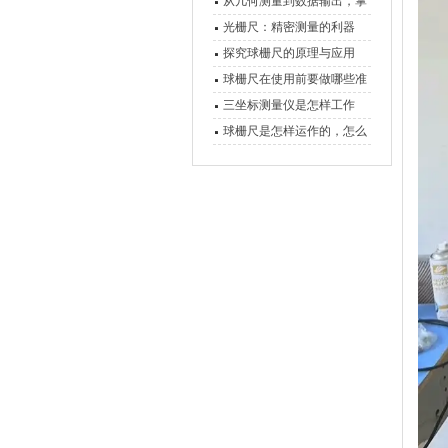
原理、分类与核心功能一次
从几何测量到数据输出，掌
讲清
握万濠影像测量仪的六大核
光栅尺：精密测量的利器
心能力
探究球栅尺的原理与应用
球栅尺在使用前要做哪些准
备工作？
三坐标测量仪是怎样工作
的，功能有什么优势？
球栅尺是怎样运作的，怎么
样可以简单的安装它