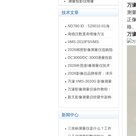
测量投影仪维修
万濠投
测量
技术文章
正像
ND780 ID：520010-01海
格
德汉数显表故障维修内容
万濠投
海德汉数显表维修方法
VMS-2010FS/VMS-
3020FS/VMS-4030FS手动
2026精密影像测量仪选购指
影像测量仪技术参数
南 靠谱品牌一站式选型推荐
DC3000/DC-3000测量投影
仪万濠数据处理器数显表故
2026科普|影像测量仪技术
障维修方法
原理、分类及选型应用
2026影像仪品牌推荐：泽升
影像测量仪选型指南
万濠 VMS-3020G 影像测量
仪技术规格与应用解析
万濠影像测量仪操作教程：
从开机到出报告，新手也能
新天影像测量仪软硬件架构
快速上手
与测量性能深度剖析
新闻中心
三坐标测量仪是什么？工作