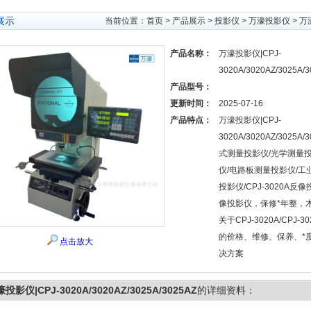
展示
当前位置：
首页
>
产品展示
>
投影仪
>
万濠投影仪
> 万濠
产品名称：
万濠投影仪|CPJ-
3020A/3020AZ/3025A/
产品型号：
更新时间：
2025-07-16
产品特点：
万濠投影仪|CPJ-
3020A/3020AZ/3025
式测量投影仪/光学测量
仪/电路板测量投影仪/工
投影仪/CPJ-3020A反像投
像投影仪，保修*年整，
关于CPJ-3020A/CPJ
的价格、维修、保养、*
点击放大
决方案
投影仪|CPJ-3020A/3020AZ/3025A/3025AZ
的详细资料：